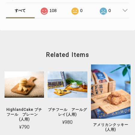
108
0
0
すべて
Related Items
HighlandCake プチ
プチフール アールグ
フール プレーン
レイ(人用)
(人用)
¥980
アメリカンクッキー
¥790
(人用)