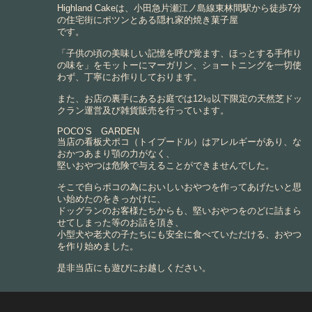
Highland Cakeは、小田急片瀬江ノ島線東林間駅から徒歩7分
の住宅街にポツンとある隠れ家的焼き菓子屋
です。
「子供の頃の美味しい記憶を呼び覚ます、ほっとする手作り
の味を」をモットーにマーガリン、ショートニングを一切使
わず、丁寧にお作りしております。
また、お店の裏手にあるお庭では12㎏以下限定の天然芝ドッ
クラン運営及び雑貨販売を行っています。
POCO’S GARDEN
当店の看板犬ポコ（トイプードル）はアレルギーがあり、な
おかつあまり顎の力がなく、
堅いおやつは危険で与えることができませんでした。
そこで自らポコの為においしいおやつを作ってあげたいと思
い始めたのをきっかけに、
ドッグランのお客様たちからも、堅いおやつをのどに詰まら
せてしまった等のお話を頂き、
小型犬や老犬の子たちにも安全に食べていただける、おやつ
を作り始めました。
是非当店にも遊びにお越しください。