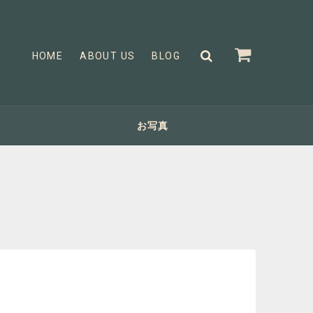
HOME
ABOUT US
BLOG
お写真